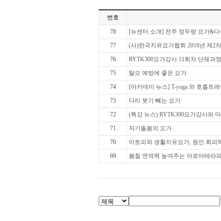
번호
78
[뉴센터 소개] 전주 정두량 요가&
77
(사)한국치유요가협회 2018년 제2
76
RYTK300요가강사 11회차 단체과
75
탈모 예방에 좋은 요가
74
[아카데미 뉴스] T-yoga 와 호
73
다리 붓기 빼는 요가
72
(특강 뉴스) RYTK300요가강사와
71
자기돌봄의 요가
70
아토피와 생활치유요가, 원인 회피
69
봄철 면역력 높여주는 아로마테라