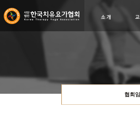
인사말
비전&히스토리
조직도
오시는길
협회