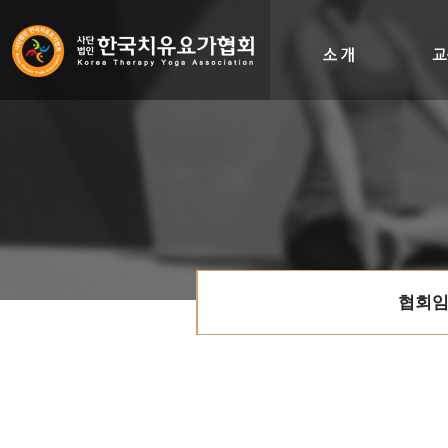
인사말
비전&히스토리
조직도
오시는길
협회