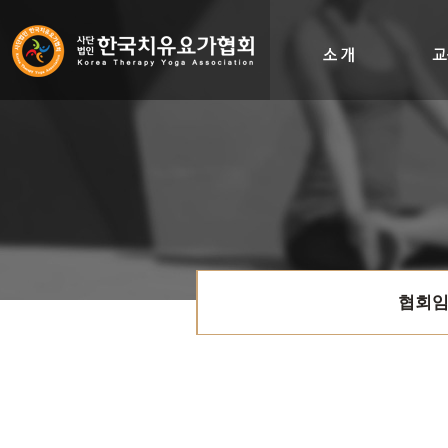
인사말
비전&히스토리
조직도
오시는길
협회