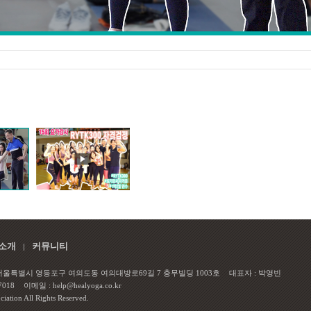
소개
커뮤니티
 서울특별시 영등포구 여의도동 여의대방로69길 7 충무빌딩 1003호
대표자 : 박영빈
7018
이메일 : help@healyoga.co.kr
tion All Rights Reserved.