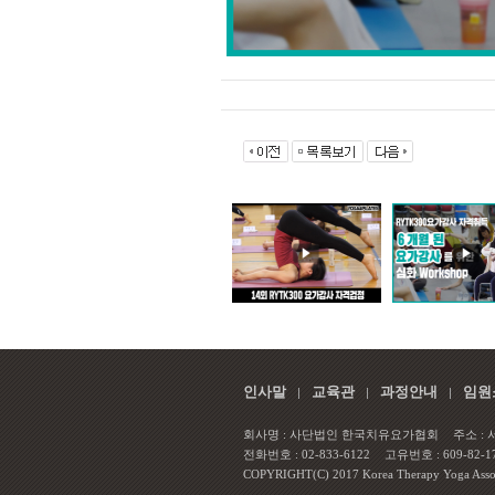
인사말
교육관
과정안내
임원
회사명 : 사단법인 한국치유요가협회
주소 :
전화번호 : 02-833-6122
고유번호 : 609-82-1
COPYRIGHT(C) 2017 Korea Therapy Yoga Associa