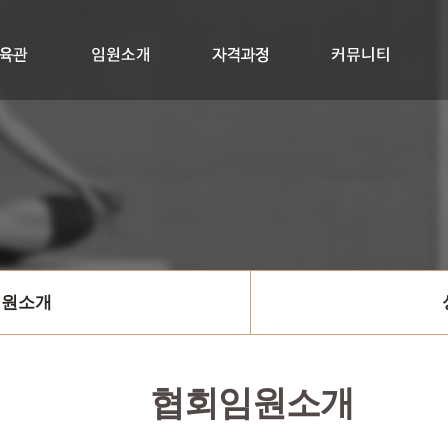
교육관
임원소개
자격과정
RYTK300+멤버십
싱잉볼지도사
공지사항
질문과답변
자료실
임원소개
협회임원소개