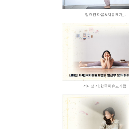
정효진 마음&치유요가_..
서미선 사)한국치유요가협..