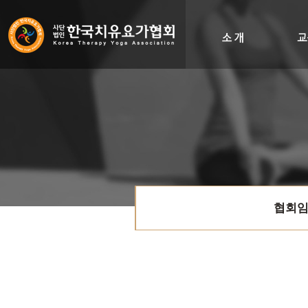
인사말
비전&히스토리
조직도
오시는길
협회