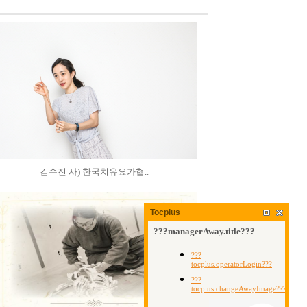
김수진 사) 한국치유요가협..
Tocplus