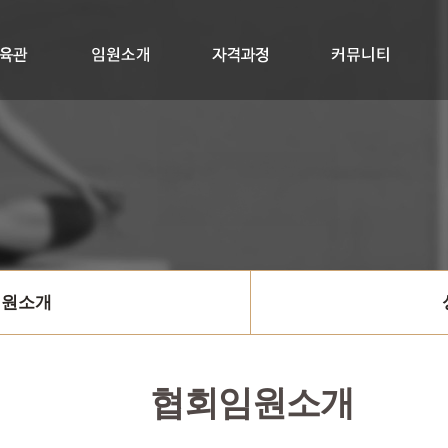
교육관
임원소개
자격과정
RYTK300+멤버십
싱잉볼지도사
공지사항
질문과답변
자료실
임원소개
협회임원소개