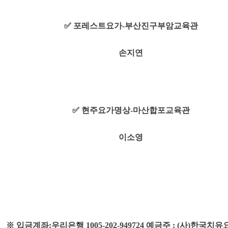
✅ 포레스트요가-부산진구부암교육관
손지연
✅ 현주요가명상-마산합포교육관
이소영
※ 입금계좌:우리은행 1005-202-949724 예금주 : (사)한국치