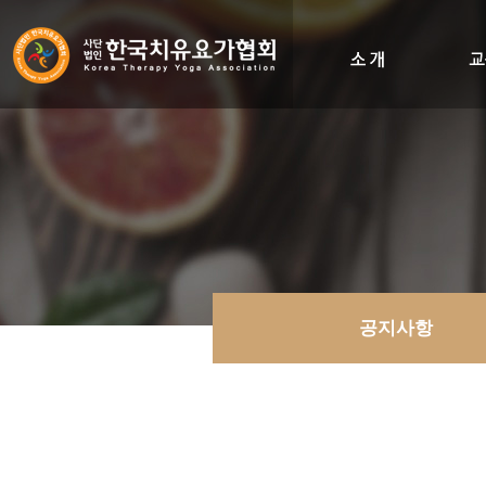
인사말
비전&히스토리
조직도
오시는길
공지사항