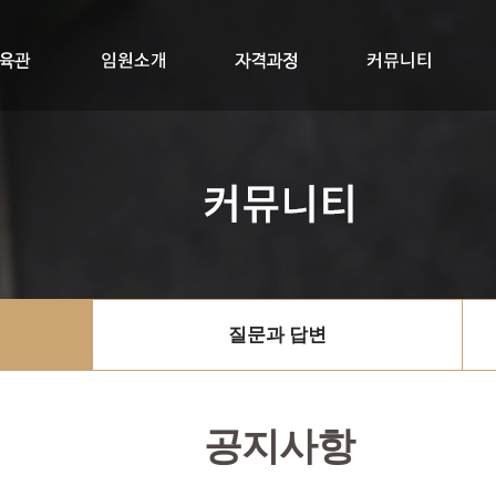
교육관
임원소개
자격과정
RYTK300+멤버십
싱잉볼지도사
공지사항
질문과답변
자료실
질문과 답변
공지사항