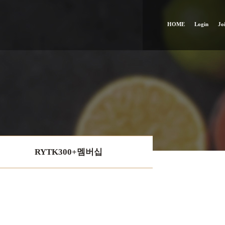
HOME
Login
Jo
RYTK300+멤버십