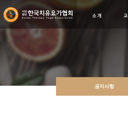
인사말
비전&히스토리
조직도
오시는길
공지사항