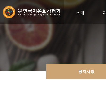
인사말
비전&히스토리
조직도
오시는길
공지사항