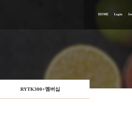
HOME
Login
Jo
RYTK300+멤버십