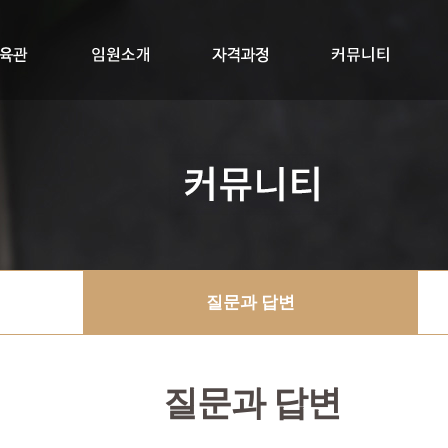
교육관
임원소개
자격과정
RYTK300+멤버십
싱잉볼지도사
공지사항
질문과답변
자료실
질문과 답변
질문과 답변