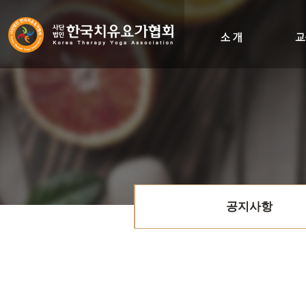
인사말
비전&히스토리
조직도
오시는길
공지사항