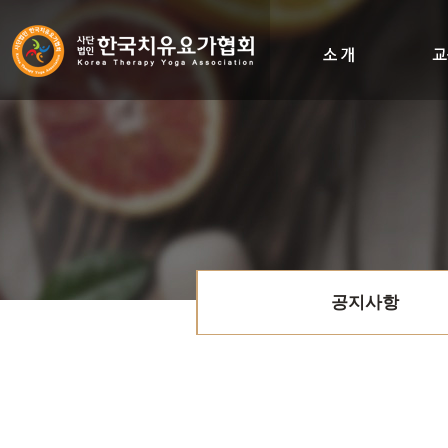
인사말
비전&히스토리
조직도
오시는길
공지사항