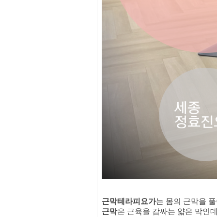
근막테라피요가
는 몸의 근막을 
근막
은 근육을 감싸는 얇은 막인데