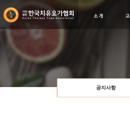
인사말
비전&히스토리
조직도
오시는길
공지사항