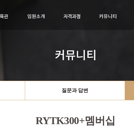
교육관
임원소개
자격과정
RYTK300+멤버십
싱잉볼지도사
공지사항
질문과답변
자료실
질문과 답변
RYTK300+멤버십