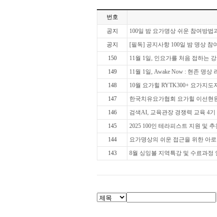
번호
공지
100일 밤 요가명상 쉬운 참여방
공지
[필독] 공지사항 100일 밤 명상 참
150
11월 1일, 인요가를 처음 접하는 강
149
11월 1일, Awake Now : 현존 
148
10월 요가힐 RYTK300+ 요가지도
147
한국치유요가협회 요가힐 이선현
146
검색AI, 교육관장 경쟁력 교육 4기 
145
2025 100인 테라피스트 지원 및 추천(
144
요가명상의 쉬운 접근을 위한 아
143
8월 싱잉볼 지역특강 및 수료과정