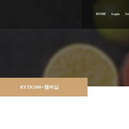
HOME
Login
Jo
RYTK300+멤버십