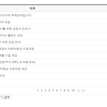
제목
법과 리더와 주제안내입니다.
여자 모집
사를 위한 감정 in 인요가
명상 라이브 클래스 개강
자 과정 모집 안내
원장의 아로마명상 수료과정
8월 17일 개강
KTYA, MPA, K-Wall 제외)
로마명상 수료과정 개강
 안내
1
2
3
4
5
6
7
8
9
10