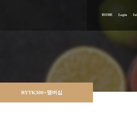
HOME
Login
Jo
RYTK300+멤버십