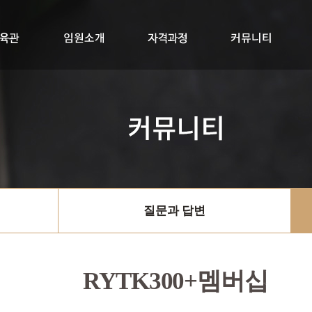
교육관
임원소개
자격과정
RYTK300+멤버십
싱잉볼지도사
공지사항
질문과답변
자료실
질문과 답변
RYTK300+멤버십