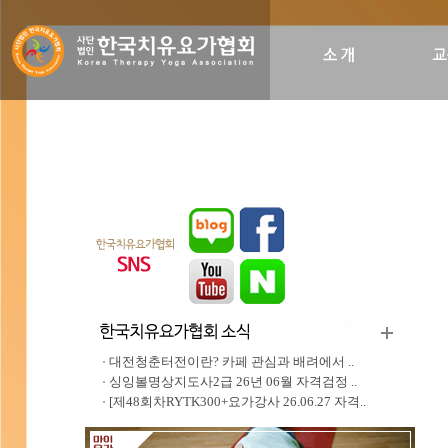
인사말
비전&히스토리
조직도
오시는길
대전청춘터전이란? 카페 관심과 배려에서 ..
싱잉볼명상지도사2급 26년 06월 자격검정 ..
[제48회차RYTK300+요가강사 26.06.27 자격..