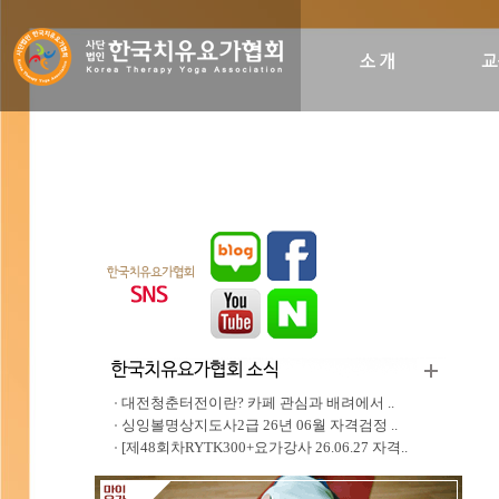
인사말
비전&히스토리
조직도
오시는길
대전청춘터전이란? 카페 관심과 배려에서 ..
싱잉볼명상지도사2급 26년 06월 자격검정 ..
[제48회차RYTK300+요가강사 26.06.27 자격..